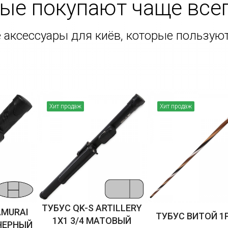
рые покупают чаще все
е аксессуары для киёв, которые пользу
Хит продаж
Хит продаж
ТУБУС QK-S ARTILLERY
AMURAI
ТУБУС ВИТОЙ 1
1X1 3/4 МАТОВЫЙ
ЧЕРНЫЙ