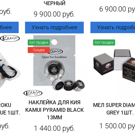
ЧЕРНЫЙ
6 900.00 ру
руб.
9 900.00 руб.
Узнать подроб
обнее
Узнать подробнее
Хит продаж
Хит продаж
Скидка
НАКЛЕЙКА ДЛЯ КИЯ
ROKU
МЕЛ SUPER DIA
KAMUI PYRAMID BLACK
UE 1ШТ.
GREY 1ШТ.
13ММ
руб.
1 500.00 ру
1 440.00 руб.