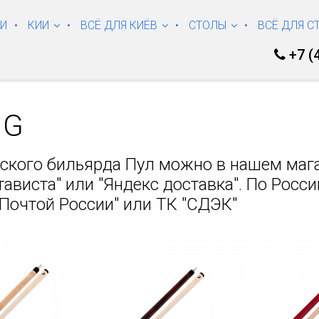
КИ
КИИ
ВСЁ ДЛЯ КИЁВ
СТОЛЫ
ВСЁ ДЛЯ С
+7 (
NG
нского бильярда Пул можно в нашем мага
виста" или "Яндекс доставка". По России
Почтой России" или ТК "СДЭК"