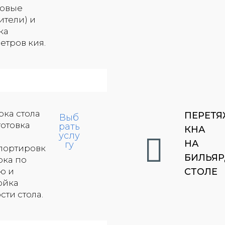
овые
ители) и
ка
етров кия.
рка стола
ПЕРЕТЯ
Выб
готовка
рать
КНА
услу
НА
гу
портировк
БИЛЬЯ
рка по
ю и
СТОЛЕ​​​​​​​
ойка
сти стола.