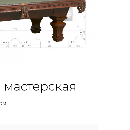
а мастерская
ом.