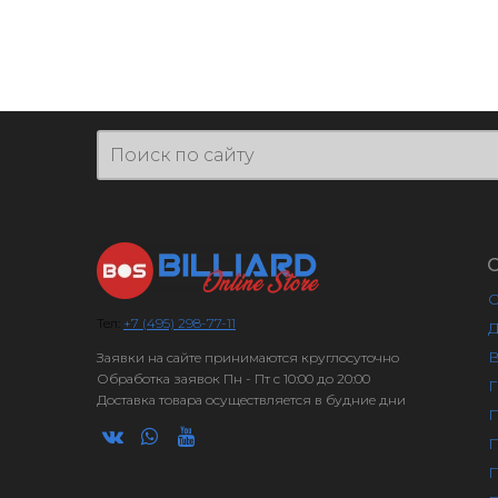
О
Тел:
+7 (495) 298-77-11
Д
В
Заявки на сайте принимаются круглосуточно
Обработка заявок Пн - Пт с 10:00 до 20:00
Г
Доставка товара осуществляется в будние дни
П
П
П