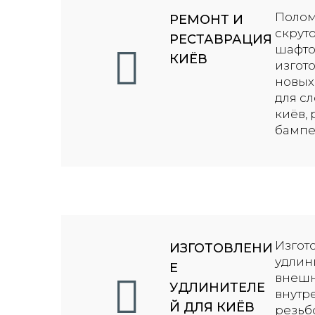
Поло
РЕМОНТ И
скрут
РЕСТАВРАЦИЯ
шафто
КИЁВ
изгот
новых
для с
киёв,
бампер
Изгот
ИЗГОТОВЛЕНИ
удлин
Е
внешн
УДЛИНИТЕЛЕ
внутр
Й ДЛЯ КИЁВ
резьб