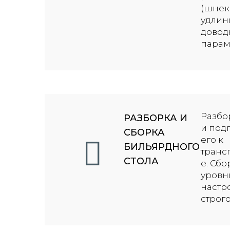
(шнек
удлин
довод
парам
Разбо
РАЗБОРКА И
и под
СБОРКА
его к
БИЛЬЯРДНОГО
транс
СТОЛА
е. Сбо
уровн
настр
строго