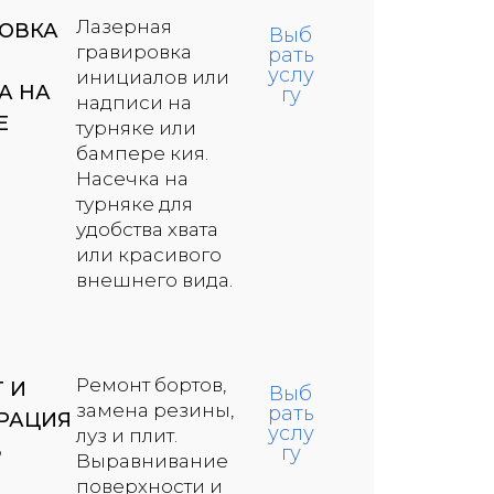
Лазерная
ОВКА
Выб
гравировка
рать
услу
инициалов или
А НА
гу
надписи на
Е
турняке или
бампере кия.
Насечка на
турняке для
удобства хвата
или красивого
внешнего вида.
Ремонт бортов,
Т И
Выб
замена резины,
рать
РАЦИЯ
услу
луз и плит.
В
гу
Выравнивание
поверхности и