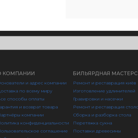
О КОМПАНИИ
БИЛЬЯРДНАЯ МАСТЕРС
снователи и адрес компании
Ремонт и реставрация киёв
оставка по всему миру
Изготовление удлинителей
се способы оплаты
Гравировки и насечки
арантия и возврат товара
Ремонт и реставрация стол
артнёры компании
Сборка и разборка стола
олитика конфиденциальности
Перетяжка сукна
ользовательское соглашение
Поставки древесины