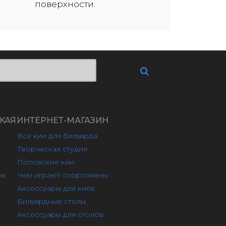
поверхности.
КАЯ
ИНТЕРНЕТ-МАГАЗИН
Все кии для бильярда
Творческая студия
Поповские кии
ов
Чем играют спортсмены
Аксессуары для киёв
Бильярдные столы
Аксессуары для столов