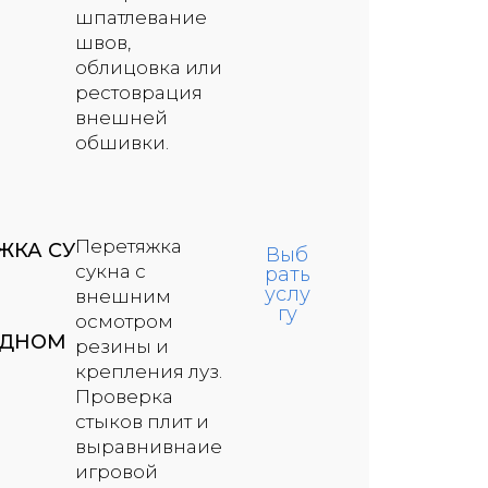
шпатлевание
швов,
облицовка или
рестоврация
внешней
обшивки.
Перетяжка
ЖКА СУ
Выб
сукна с
рать
услу
внешним
гу
осмотром
РДНОМ
резины и
крепления луз.
Проверка
стыков плит и
выравнивнаие
игровой