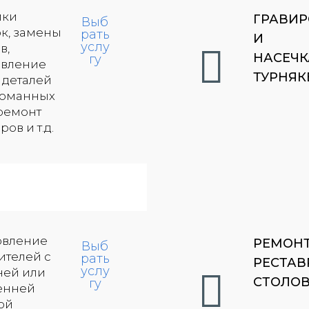
мки
ГРАВИР
Выб
ок, замены
рать
И
услу
в,
НАСЕЧК
гу
овление
ТУРНЯК
 деталей
ломанных
 ремонт
ов и т.д.
овление
РЕМОН
Выб
ителей с
рать
РЕСТАВ
услу
ей или
СТОЛО
гу
енней
ой