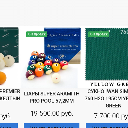
Хит продаж
Хит продаж
PREMIER
СУКНО IWAN SI
ШАРЫ SUPER ARAMITH
 ЖЕЛТЫЙ
760 H2O 195СМ 
PRO POOL 57,2ММ
GREEN
19 500.00 руб.
руб.
7 700.00 ру