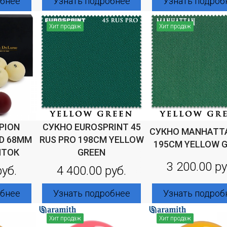
Узнать подробнее
обнее
Узнать подроб
Хит продаж
Хит продаж
PION
СУКНО EUROSPRINT 45
СУКНО MANHATTA
ID 68ММ
RUS PRO 198СМ YELLOW
195СМ YELLOW 
ИТОК
GREEN
3 200.00 ру
руб.
4 400.00 руб.
Узнать подроб
обнее
Узнать подробнее
Хит продаж
Хит продаж