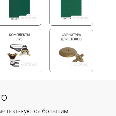
го
рые пользуются большим