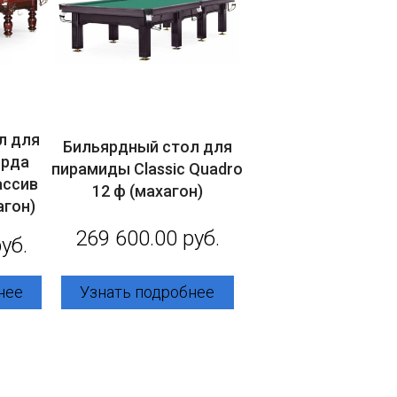
л для
Бильярдный стол для
ярда
пирамиды Classic Quadro
массив
12 ф (махагон)
агон)
269 600.00 руб.
уб.
Узнать подробнее
нее