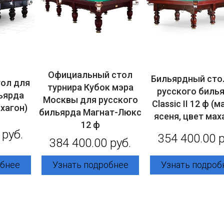
Официальный стол
Бильярдный сто
ол для
турнира Кубок мэра
русского биль
ьярда
Москвы для русского
Classic II 12 ф (
ахагон)
бильярда Магнат-Люкс
ясеня, цвет мах
12 ф
 руб.
354 400.00 р
384 400.00 руб.
обнее
Узнать подроб
Узнать подробнее