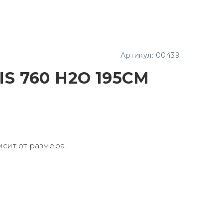
Артикул:
00439
S 760 H2O 195СМ
исит от размера.