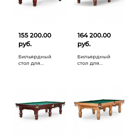
155 200.00
164 200.00
руб.
руб.
Бильярдный
Бильярдный
стол для
стол для
русского
русского
бильярда Classic
бильярда Classic
II 9 ф (махагон)
II 9 ф (махагон, 6
ног, плита 2...