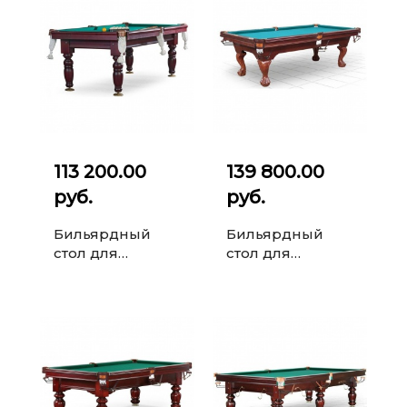
113 200.00
139 800.00
руб.
руб.
Бильярдный
Бильярдный
стол для
стол для
русского
русского
бильярда Дебют
бильярда Essex
8 ф (махагон,
9 ф (корица)
шар 60 мм, на
камне...