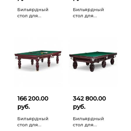
Бильярдный
Бильярдный
стол для
стол для
русского
русского
бильярда
бильярда Gothic
Gogard 10 ф
10 ф (6 ног)
(орех пекан)
166 200.00
342 800.00
руб.
руб.
Бильярдный
Бильярдный
стол для
стол для
русского
русского