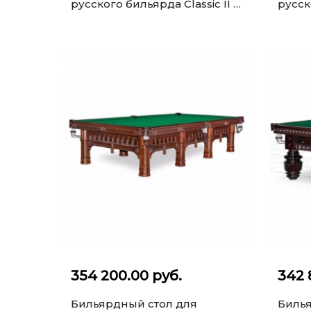
русского бильярда Classic II 9
русск
ф (махагон, 6 ног, плита 2...
10 ф 
354 200.00 руб.
342 
Бильярдный стол для
Билья