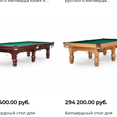
ого бильярда Essex 9 ф
русского бильярда
ца)
Cambridge 9 ф (корица)
400.00 руб.
294 200.00 руб.
рдный стол для
Бильярдный стол для