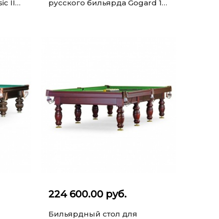
c II
русского бильярда Gogard 10
ф (орех пекан)
224 600.00 руб.
Бильярдный стол для