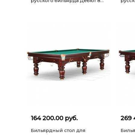
русского бильярда Дебют 8
русск
ф (махагон, шар 60 мм, на
(кори
камне...
164 200.00 руб.
269 
Бильярдный стол для
Билья