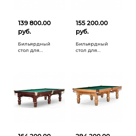
139 800.00
155 200.00
руб.
руб.
Бильярдный
Бильярдный
стол для
стол для
русского
русского
бильярда
бильярда Classic
Cambridge 9 ф
II 9 ф (махагон)
(корица)