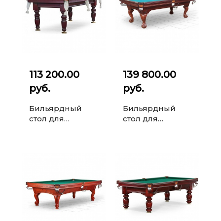
113 200.00
139 800.00
руб.
руб.
Бильярдный
Бильярдный
стол для
стол для
русского
русского
бильярда Дебют
бильярда Essex
8 ф (махагон,
9 ф (корица)
шар 60 мм, на
камне...