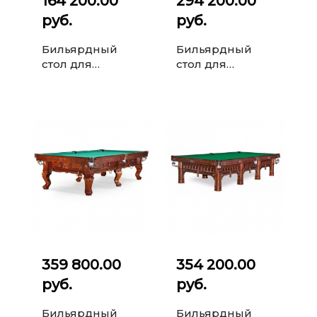
164 200.00
294 200.00
руб.
руб.
Бильярдный
Бильярдный
стол для
стол для
русского
русского
бильярда Classic
бильярда Classic
II 9 ф (махагон, 6
II 10 ф (ясень)
ног, плита 2...
359 800.00
354 200.00
руб.
руб.
Бильярдный
Бильярдный