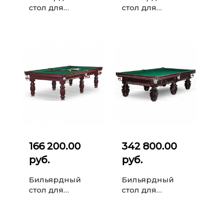
стол для
стол для
русского
русского
бильярда
бильярда Gothic
Gogard 10 ф
10 ф (6 ног)
(орех пекан)
166 200.00
342 800.00
руб.
руб.
Бильярдный
Бильярдный
стол для
стол для
русского
русского
бильярда Дебют
бильярда