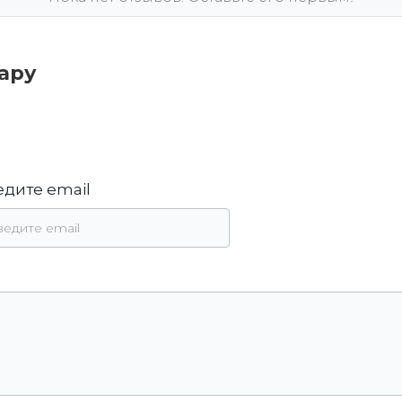
вару
едите email