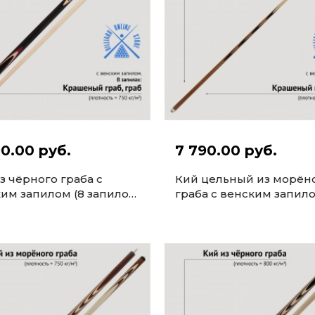
90.00 руб.
7 790.00 руб.
з чёрного граба с
Кий цельный из морён
им запилом (8 запилов,
граба с венским запило
63см)
запилов, 161-163см)