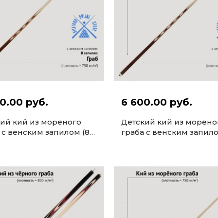
0.00 руб.
6 600.00 руб.
ий кий из морёного
Детский кий из морёно
 с венским запилом (8
граба с венским запило
ов, 140см)
запилов, 150см)