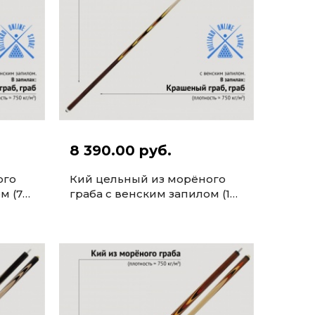
8 390.00 руб.
ого
Кий цельный из морёного
м (7
граба с венским запилом (10
запилов, 161-163см)