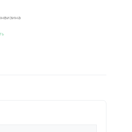
онвизина
ть