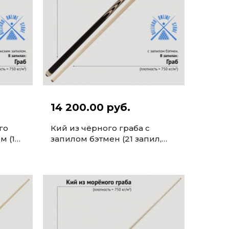
14 200.00 руб.
го
Кий из чёрного граба с
м (10
запилом бэтмен (21 запил,
161-163см)