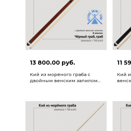
13 800.00 руб.
11 5
Кий из морёного граба с
Кий и
двойным венским запилом
венск
(14 запилов, 161-163см)
161-1