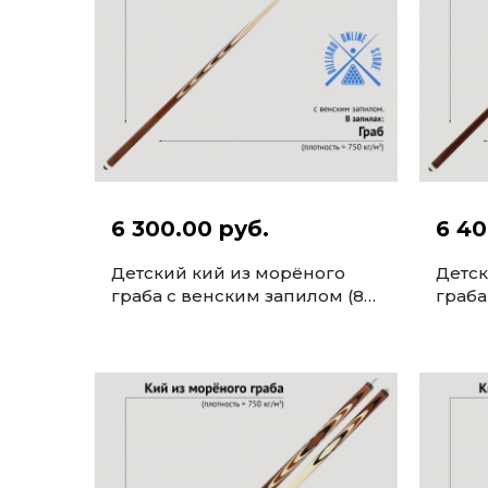
6 300.00 руб.
6 40
Детский кий из морёного
Детск
граба с венским запилом (8
граба
запилов, 130см)
запил